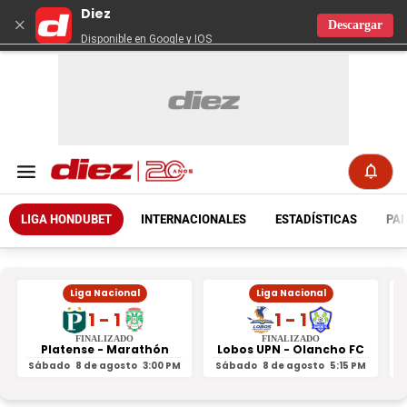
Diez
×
Descargar
Disponible en Google y IOS
LIGA HONDUBET
INTERNACIONALES
ESTADÍSTICAS
PAR
Liga Nacional
Liga Nacional
1 - 1
1 - 1
FINALIZADO
FINALIZADO
Platense - Marathón
Lobos UPN - Olancho FC
R
Sábado
8 de agosto
3:00 PM
Sábado
8 de agosto
5:15 PM