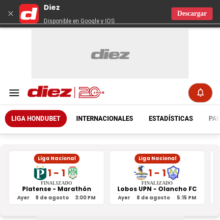
Diez
×
Descargar
Disponible en Google y IOS
LIGA HONDUBET
INTERNACIONALES
ESTADÍSTICAS
PAR
Liga Nacional
Liga Nacional
1 - 1
1 - 1
FINALIZADO
FINALIZADO
Platense - Marathón
Lobos UPN - Olancho FC
R
Ayer
8 de agosto
3:00 PM
Ayer
8 de agosto
5:15 PM