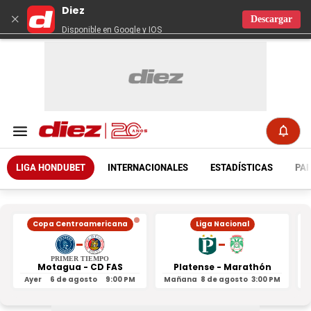
Diez
×
Descargar
Disponible en Google y IOS
LIGA HONDUBET
INTERNACIONALES
ESTADÍSTICAS
PAR
Copa Centroamericana
Liga Nacional
-
-
PRIMER TIEMPO
Motagua - CD FAS
Platense - Marathón
Ayer
6 de agosto
9:00 PM
Mañana
8 de agosto
3:00 PM