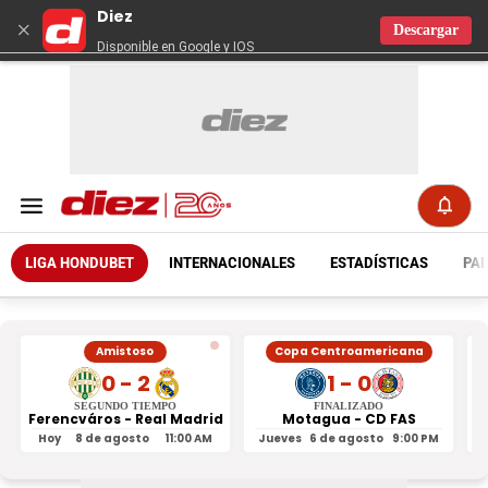
Diez
×
Descargar
Disponible en Google y IOS
LIGA HONDUBET
INTERNACIONALES
ESTADÍSTICAS
PAR
Amistoso
Copa Centroamericana
0 - 2
1 - 0
SEGUNDO TIEMPO
FINALIZADO
Ferencváros - Real Madrid
Motagua - CD FAS
Hoy
8 de agosto
11:00 AM
Jueves
6 de agosto
9:00 PM