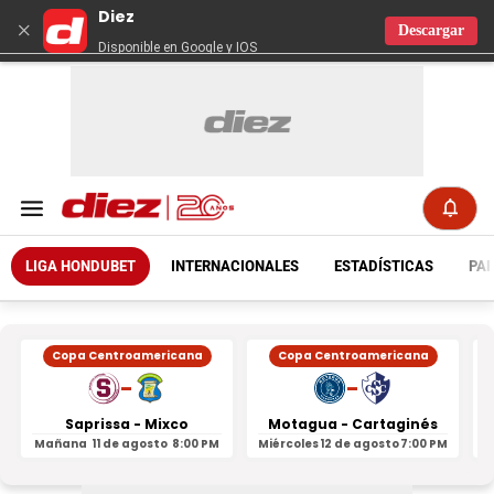
Diez
×
Descargar
Disponible en Google y IOS
LIGA HONDUBET
INTERNACIONALES
ESTADÍSTICAS
PAR
Copa Centroamericana
Copa Centroamericana
-
-
Saprissa - Mixco
Motagua - Cartaginés
Mañana
11 de agosto
8:00 PM
Miércoles
12 de agosto
7:00 PM
M