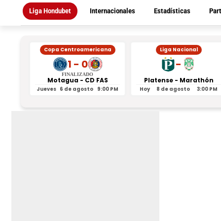
Liga Hondubet
Internacionales
Estadísticas
Par
Copa Centroamericana
Liga Nacional
1 - 0
-
FINALIZADO
Motagua - CD FAS
Platense - Marathón
Jueves
6 de agosto
9:00 PM
Hoy
8 de agosto
3:00 PM