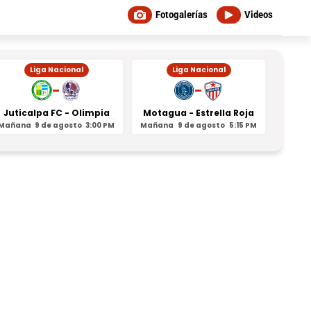
Fotogalerías
Videos
Liga Nacional
Liga Nacional
-
-
Juticalpa FC - Olimpia
Motagua - Estrella Roja
Indepe
Mañana
9 de agosto
3:00 PM
Mañana
9 de agosto
5:15 PM
Mañan