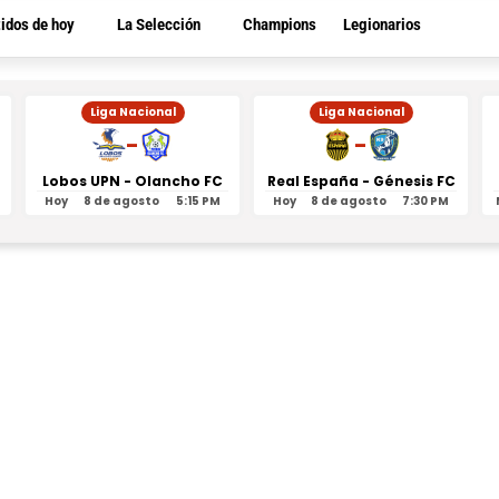
tidos de hoy
La Selección
Champions
Legionarios
Liga Nacional
Liga Nacional
-
-
Lobos UPN - Olancho FC
Real España - Génesis FC
Hoy
8 de agosto
5:15 PM
Hoy
8 de agosto
7:30 PM