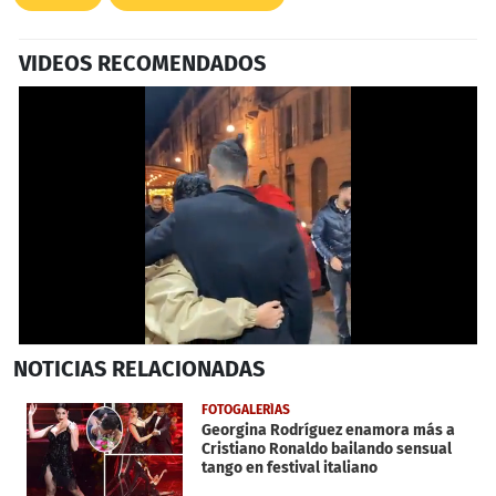
VIDEOS RECOMENDADOS
0
NOTICIAS
RELACIONADAS
seconds
of
42
FOTOGALERÍAS
seconds
Georgina Rodríguez enamora más a
Cristiano Ronaldo bailando sensual
tango en festival italiano