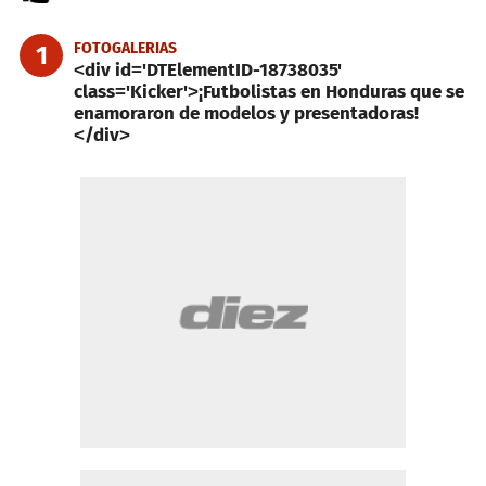
FOTOGALERIAS
1
<div id='DTElementID-18738035'
class='Kicker'>¡Futbolistas en Honduras que se
enamoraron de modelos y presentadoras!
</div>