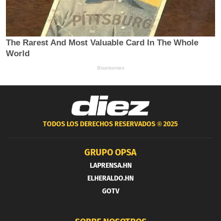
TODOS LOS DERECHOS RESERVADOS ®
2025
GRUPO OPSA
LAPRENSA.HN
ELHERALDO.HN
GOTV