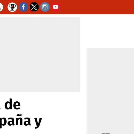
a de
spaña y