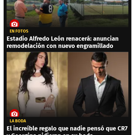
EN FOTOS
Estadio Alfredo León renacerá: anuncian
remodelación con nuevo engramillado
LA BODA
El increíble regalo que nadie pensó que CR7