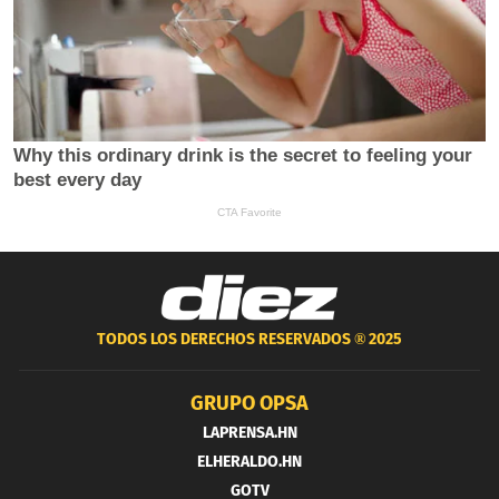
TODOS LOS DERECHOS RESERVADOS ®
2025
GRUPO OPSA
LAPRENSA.HN
ELHERALDO.HN
GOTV