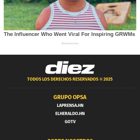
TODOS LOS DERECHOS RESERVADOS ®
2025
GRUPO OPSA
LAPRENSA.HN
ELHERALDO.HN
GOTV