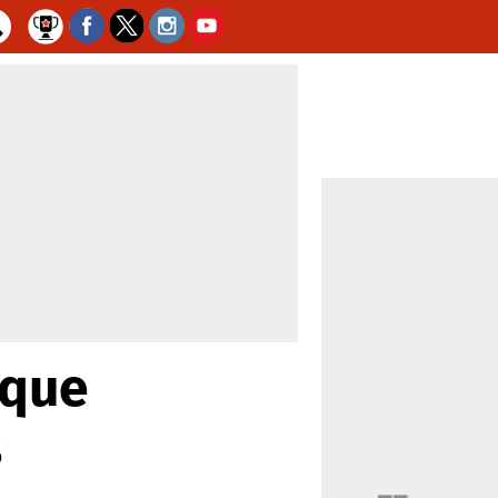
 que
s