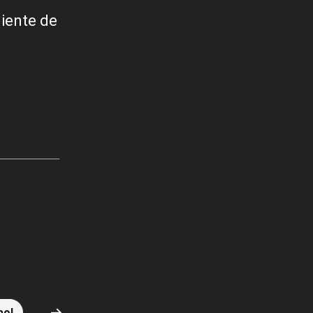
diente de
bol