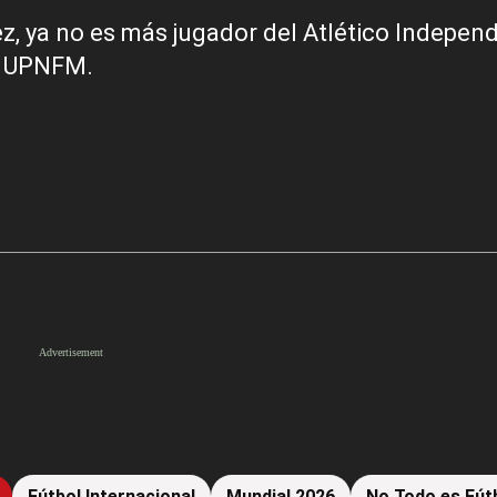
z, ya no es más jugador del Atlético Indepen
y UPNFM.
Fútbol Internacional
Mundial 2026
No Todo es Fút