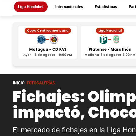
Liga Hondubet
Internacionales
Estadísticas
Par
Copa Centroamericana
Liga Nacional
-
-
Motagua - CD FAS
Platense - Marathón
Ayer
6 de agosto
9:00 PM
Mañana
8 de agosto
3:00 PM
INICIO
FOTOGALERÍAS
Fichajes: Olimp
impactó, Choco 
El mercado de fichajes en la Liga Hon