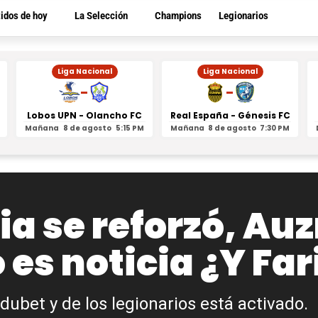
tidos de hoy
La Selección
Champions
Legionarios
Liga Nacional
Liga Nacional
-
-
Lobos UPN - Olancho FC
Real España - Génesis FC
Mañana
8 de agosto
5:15 PM
Mañana
8 de agosto
7:30 PM
ia se reforzó, A
es noticia ¿Y Fari
dubet y de los legionarios está activado.