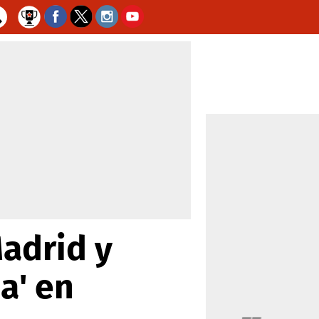
adrid y
ba' en