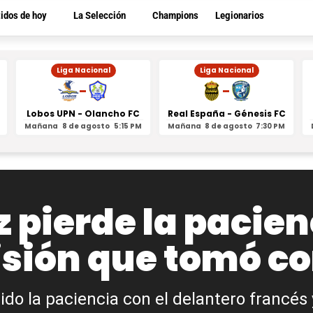
tidos de hoy
La Selección
Champions
Legionarios
Liga Nacional
Liga Nacional
-
-
Lobos UPN - Olancho FC
Real España - Génesis FC
Mañana
8 de agosto
5:15 PM
Mañana
8 de agosto
7:30 PM
z pierde la pacie
sión que tomó co
ido la paciencia con el delantero francés 