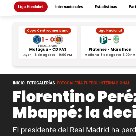
Liga Hondubet
Internacionales
Estadísticas
Par
Copa Centroamericana
Liga Nacional
1 - 0
-
FINALIZADO
Motagua - CD FAS
Platense - Marathón
Ayer
6 de agosto
9:00 PM
Mañana
8 de agosto
3:00 PM
INICIO
FOTOGALERÍAS
FOTOGALERÍA FUTBOL INTERNACIONAL
Florentino Peré
Mbappé: la deci
El presidente del Real Madrid ha perd