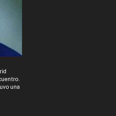
rid
cuentro.
tuvo una