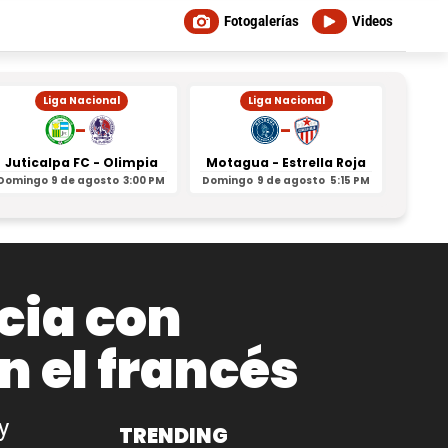
Fotogalerías
Videos
Liga Nacional
Liga Nacional
-
-
Juticalpa FC - Olimpia
Motagua - Estrella Roja
Indepe
Domingo
9 de agosto
3:00 PM
Domingo
9 de agosto
5:15 PM
Domin
ncia con
n el francés
y
TRENDING