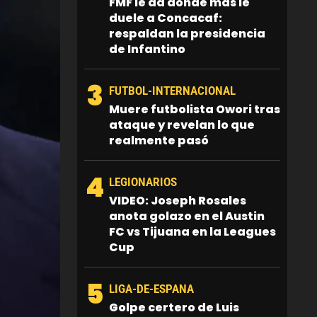
FMF le da donde más le
duele a Concacaf:
respaldan la presidencia
de Infantino
3
FUTBOL-INTERNACIONAL
Muere futbolista Owori tras
ataque y revelan lo que
realmente pasó
4
LEGIONARIOS
VIDEO: Joseph Rosales
anota golazo en el Austin
FC vs Tijuana en la Leagues
Cup
5
LIGA-DE-ESPANA
Golpe certero de Luis