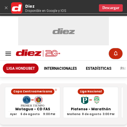
Diez
×
Descargar
Disponible en Google y IOS
LIGA HONDUBET
INTERNACIONALES
ESTADÍSTICAS
PAR
Copa Centroamericana
Liga Nacional
-
-
PRIMER TIEMPO
Motagua - CD FAS
Platense - Marathón
Ayer
6 de agosto
9:00 PM
Mañana
8 de agosto
3:00 PM