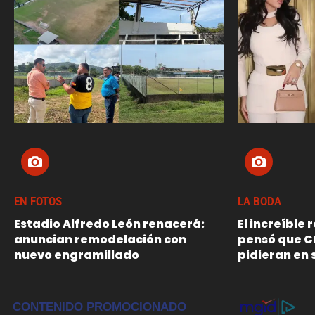
EN FOTOS
LA BODA
Estadio Alfredo León renacerá:
El increíble
anuncian remodelación con
pensó que C
nuevo engramillado
pidieran en 