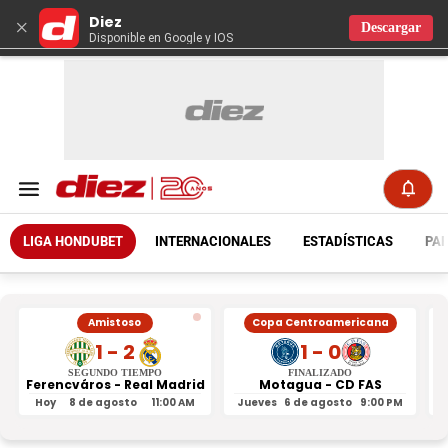
Diez
×
Descargar
Disponible en Google y IOS
LIGA HONDUBET
INTERNACIONALES
ESTADÍSTICAS
PAR
Amistoso
Copa Centroamericana
1 - 2
1 - 0
SEGUNDO TIEMPO
FINALIZADO
Ferencváros - Real Madrid
Motagua - CD FAS
Hoy
8 de agosto
11:00 AM
Jueves
6 de agosto
9:00 PM