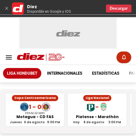
Diez
×
Descargar
Disponible en Google y IOS
LIGA HONDUBET
INTERNACIONALES
ESTADÍSTICAS
PAR
Copa Centroamericana
Liga Nacional
1 - 0
-
FINALIZADO
Motagua - CD FAS
Platense - Marathón
Jueves
6 de agosto
9:00 PM
Hoy
8 de agosto
3:00 PM