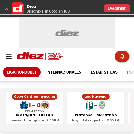
Diez
×
Descargar
Disponible en Google y IOS
LIGA HONDUBET
INTERNACIONALES
ESTADÍSTICAS
PAR
Copa Centroamericana
Liga Nacional
1 - 0
-
FINALIZADO
Motagua - CD FAS
Platense - Marathón
Jueves
6 de agosto
9:00 PM
Hoy
8 de agosto
3:00 PM