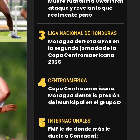
Muere futbolista Owori tras
ataque y revelan lo que
realmente pasó
3
LIGA NACIONAL DE HONDURAS
Motagua derrota a FAS en
la segunda jornada de la
Copa Centromaericana
2026
4
CENTROAMERICA
Copa Centroamericana:
Motagua siente la presión
del Municipal en el grupo D
5
INTERNACIONALES
FMF le da donde más le
duele a Concacaf: