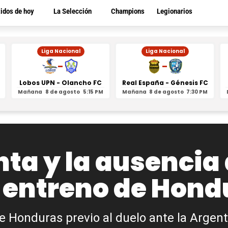
tidos de hoy
La Selección
Champions
Legionarios
Liga Nacional
Liga Nacional
-
-
Lobos UPN - Olancho FC
Real España - Génesis FC
Mañana
8 de agosto
5:15 PM
Mañana
8 de agosto
7:30 PM
nta y la ausencia
er entreno de Hon
de Honduras previo al duelo ante la Argen