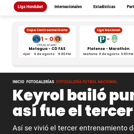
Liga Hondubet
Internacionales
Estadísticas
Par
Copa Centroamericana
Liga Nacional
1 - 0
-
FINALIZADO
Motagua - CD FAS
Platense - Marathón
Ayer
6 de agosto
9:00 PM
Mañana
8 de agosto
3:00 PM
INICIO
FOTOGALERÍAS
FOTOGALERÍA FUTBOL NACIONAL
Keyrol bailó pu
así fue el terc
Así se vivió el tercer entrenamiento 