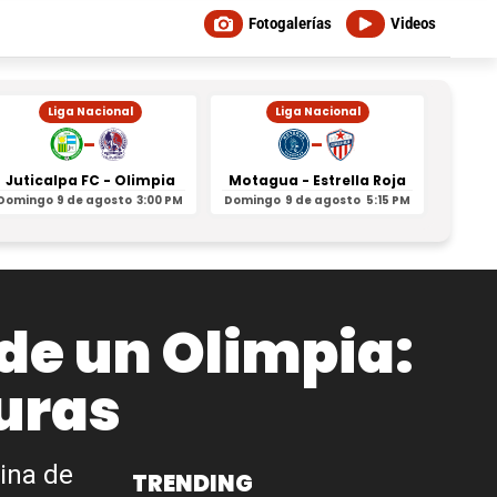
Fotogalerías
Videos
Liga Nacional
Liga Nacional
-
-
Juticalpa FC - Olimpia
Motagua - Estrella Roja
Indepe
Domingo
9 de agosto
3:00 PM
Domingo
9 de agosto
5:15 PM
Domin
 de un Olimpia:
duras
tina de
TRENDING