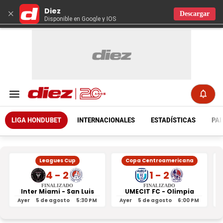
Diez
×
Descargar
Disponible en Google y IOS
LIGA HONDUBET
INTERNACIONALES
ESTADÍSTICAS
PAR
Leagues Cup
Copa Centroamericana
4 - 2
1 - 2
FINALIZADO
FINALIZADO
Inter Miami - San Luis
UMECIT FC - Olimpia
Ayer
5 de agosto
5:30 PM
Ayer
5 de agosto
6:00 PM