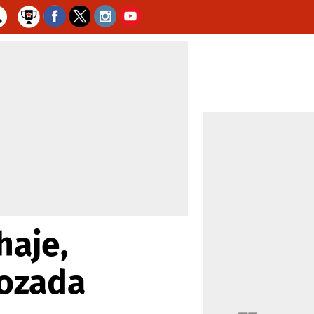
haje,
rozada