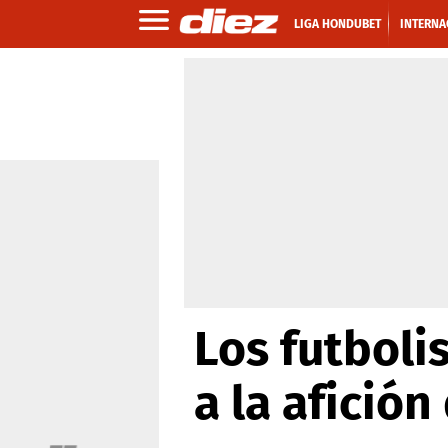
LIGA HONDUBET
INTERNA
Los futboli
a la afició