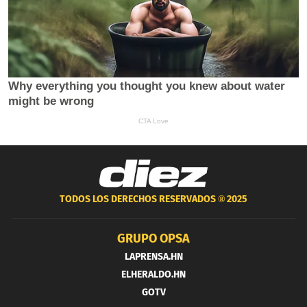
TODOS LOS DERECHOS RESERVADOS ®
2025
GRUPO OPSA
LAPRENSA.HN
ELHERALDO.HN
GOTV