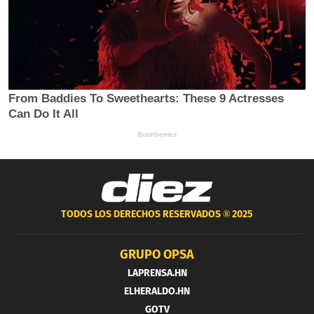
TODOS LOS DERECHOS RESERVADOS ®
2025
GRUPO OPSA
LAPRENSA.HN
ELHERALDO.HN
GOTV