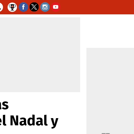
as
l Nadal y