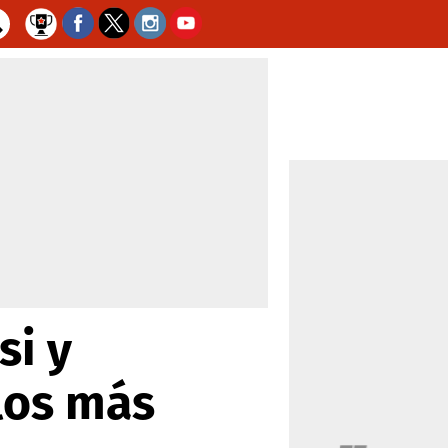
si y
alos más