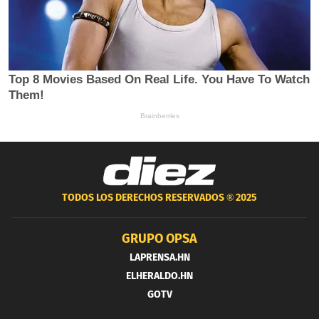
TODOS LOS DERECHOS RESERVADOS ®
2025
GRUPO OPSA
LAPRENSA.HN
ELHERALDO.HN
GOTV