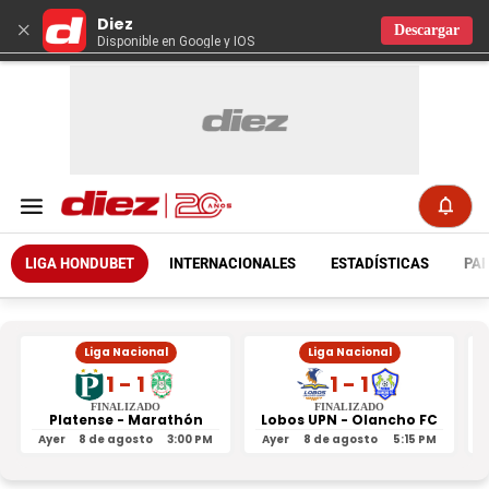
Diez
×
Descargar
Disponible en Google y IOS
LIGA HONDUBET
INTERNACIONALES
ESTADÍSTICAS
PAR
Liga Nacional
Liga Nacional
1 - 1
1 - 1
FINALIZADO
FINALIZADO
Platense - Marathón
Lobos UPN - Olancho FC
R
Ayer
8 de agosto
3:00 PM
Ayer
8 de agosto
5:15 PM