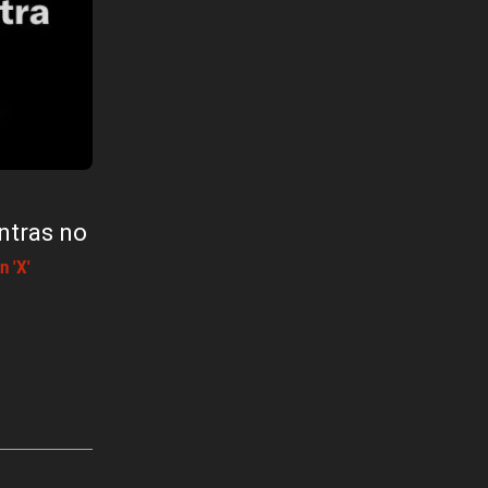
entras no
n 'X'