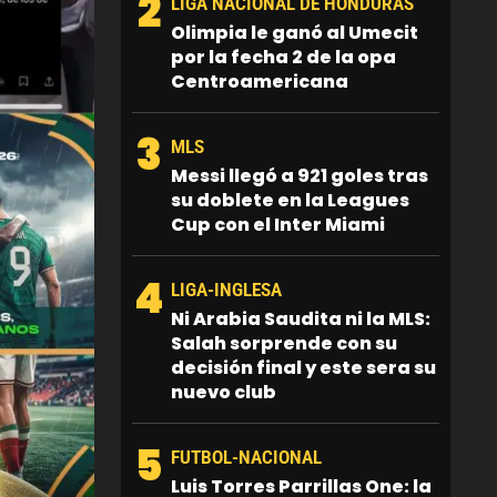
2
LIGA NACIONAL DE HONDURAS
Olimpia le ganó al Umecit
por la fecha 2 de la opa
Centroamericana
3
MLS
Messi llegó a 921 goles tras
su doblete en la Leagues
Cup con el Inter Miami
4
LIGA-INGLESA
Ni Arabia Saudita ni la MLS:
Salah sorprende con su
decisión final y este sera su
nuevo club
5
FUTBOL-NACIONAL
Luis Torres Parrillas One: la