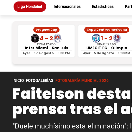
Liga Hondubet
Internacionales
Estadísticas
Par
Leagues Cup
Copa Centroamericana
4 - 2
1 - 2
FINALIZADO
FINALIZADO
Inter Miami - San Luis
UMECIT FC - Olimpia
Ayer
5 de agosto
5:30 PM
Ayer
5 de agosto
6:00 PM
INICIO
FOTOGALERÍAS
FOTOGALERÍA MUNDIAL 2026
Faitelson desta
prensa tras el 
"Duele muchísimo esta eliminación": l