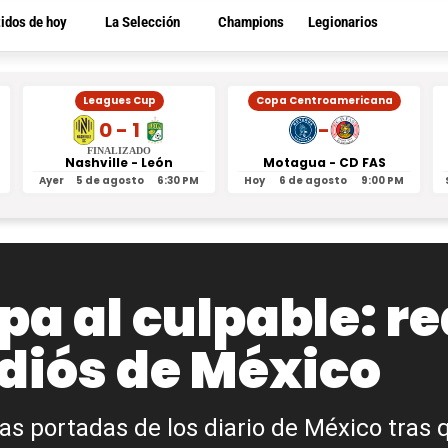
tidos de hoy
La Selección
Champions
Legionarios
Leagues Cup
Copa Centroamericana
0 - 1
-
FINALIZADO
Nashville - León
Motagua - CD FAS
Ayer
5 de agosto
6:30 PM
Hoy
6 de agosto
9:00 PM
pa al culpable: r
adiós de México
as portadas de los diario de México tras