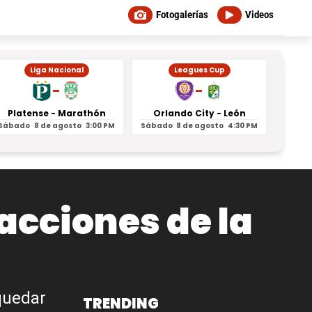
Fotogalerías
Videos
Liga Nacional
Leagues Cup
-
-
Platense - Marathón
Orlando City - León
Inter
Sábado
8 de agosto
3:00 PM
Sábado
8 de agosto
4:30 PM
Sábad
eacciones de la
 quedar
TRENDING