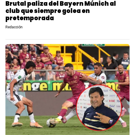
Brutal paliza del Bayern Múnich al
club que siempre golea en
pretemporada
Redacción