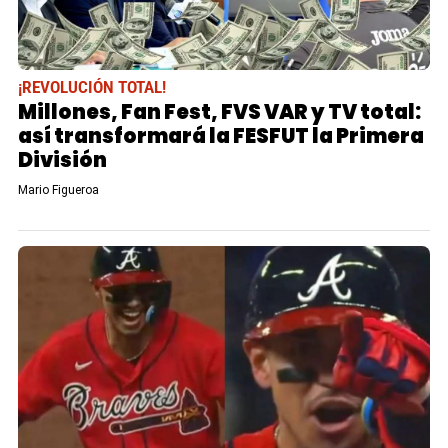
¡REVOLUCIÓN TOTAL!
Millones, Fan Fest, FVS VAR y TV total:
así transformará la FESFUT la Primera
División
Mario Figueroa