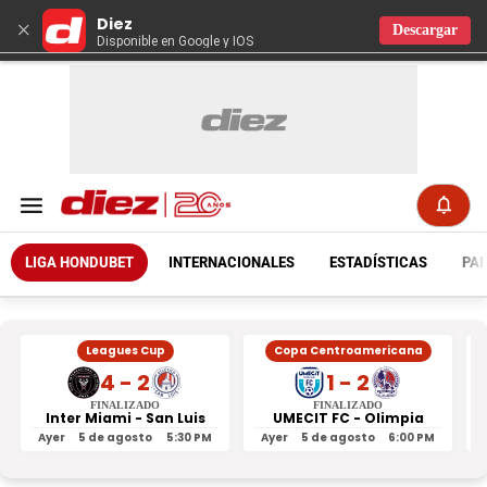
Diez
×
Descargar
Disponible en Google y IOS
LIGA HONDUBET
INTERNACIONALES
ESTADÍSTICAS
PAR
Leagues Cup
Copa Centroamericana
4 - 2
1 - 2
FINALIZADO
FINALIZADO
Inter Miami - San Luis
UMECIT FC - Olimpia
Ayer
5 de agosto
5:30 PM
Ayer
5 de agosto
6:00 PM