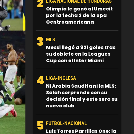
2
LIGA NACIONAL DE HONDURAS
Olimpia le ganó al Umecit
por la fecha 2 de la opa
Centroamericana
3
MLS
Messi llegó a 921 goles tras
su doblete en la Leagues
Cup con el Inter Miami
4
LIGA-INGLESA
Ni Arabia Saudita ni la MLS:
Salah sorprende con su
decisión final y este sera su
nuevo club
5
FUTBOL-NACIONAL
Luis Torres Parrillas One: la