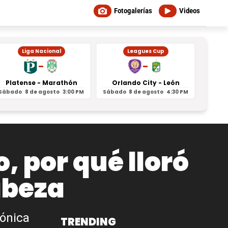
Fotogalerías
Videos
Liga Nacional
Leagues Cup
-
-
Platense - Marathón
Orlando City - León
Inter
Sábado
8 de agosto
3:00 PM
Sábado
8 de agosto
4:30 PM
Sábad
 por qué lloró
abeza
gónica
TRENDING