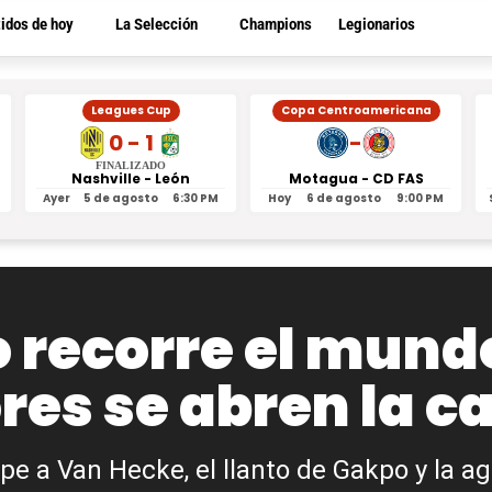
tidos de hoy
La Selección
Champions
Legionarios
Leagues Cup
Copa Centroamericana
0 - 1
-
FINALIZADO
Nashville - León
Motagua - CD FAS
Ayer
5 de agosto
6:30 PM
Hoy
6 de agosto
9:00 PM
recorre el mundo,
res se abren la c
lpe a Van Hecke, el llanto de Gakpo y la a