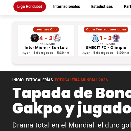
Liga Hondubet
Internacionales
Estadísticas
Par
Leagues Cup
Copa Centroamericana
4 - 2
1 - 2
FINALIZADO
FINALIZADO
Inter Miami - San Luis
UMECIT FC - Olimpia
Ayer
5 de agosto
5:30 PM
Ayer
5 de agosto
6:00 PM
INICIO
FOTOGALERÍAS
FOTOGALERÍA MUNDIAL 2026
Tapada de Bono 
Gakpo y jugado
Drama total en el Mundial: el duro go