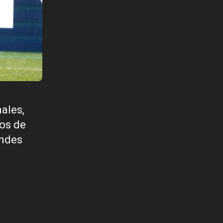
ales,
vos de
andes