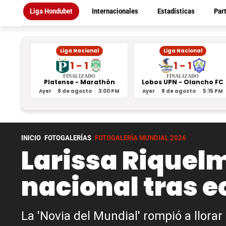
Liga Hondubet
Internacionales
Estadísticas
Par
Liga Nacional
Liga Nacional
1 - 1
1 - 1
FINALIZADO
FINALIZADO
Platense - Marathón
Lobos UPN - Olancho FC
Ayer
8 de agosto
3:00 PM
Ayer
8 de agosto
5:15 PM
INICIO
FOTOGALERÍAS
FOTOGALERÍA MUNDIAL 2026
Larissa Riquelm
nacional tras 
La 'Novia del Mundial' rompió a llorar p