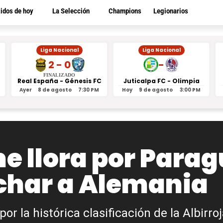
tidos de hoy
La Selección
Champions
Legionarios
Liga Nacional
Liga Nacional
2 - 0
-
FINALIZADO
Real España - Génesis FC
Juticalpa FC - Olimpia
Ayer
8 de agosto
7:30 PM
Hoy
9 de agosto
3:00 PM
e llora por Parag
echar a Alemania
or la histórica clasificación de la Albirroj