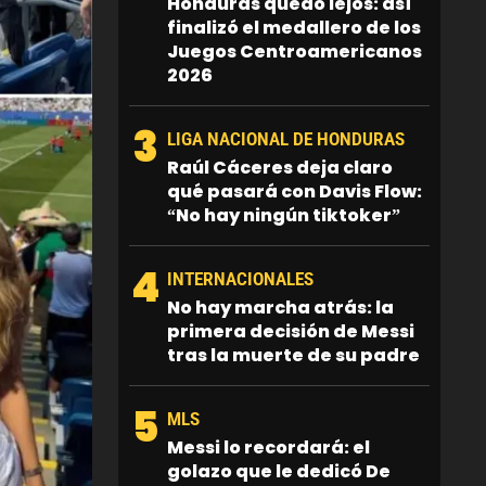
Honduras quedó lejos: así
finalizó el medallero de los
Juegos Centroamericanos
2026
3
LIGA NACIONAL DE HONDURAS
Raúl Cáceres deja claro
qué pasará con Davis Flow:
“No hay ningún tiktoker”
4
INTERNACIONALES
No hay marcha atrás: la
primera decisión de Messi
tras la muerte de su padre
5
MLS
Messi lo recordará: el
golazo que le dedicó De