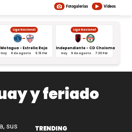
Fotogalerías
Videos
Liga Nacional
Liga Nacional
-
-
Motagua - Estrella Roja
Independiente - CD Choloma
Orl
Hoy
9 de agosto
5:15 PM
Hoy
9 de agosto
7:30 PM
Ayer
uay y feriado
a, sus
TRENDING