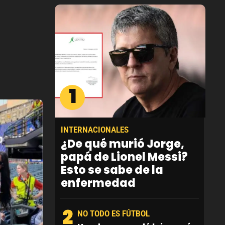
1
INTERNACIONALES
¿De qué murió Jorge,
papá de Lionel Messi?
Esto se sabe de la
enfermedad
2
NO TODO ES FÚTBOL