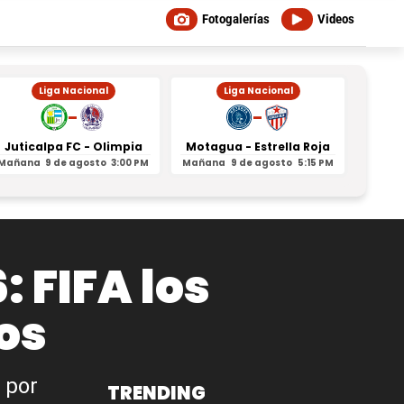
Fotogalerías
Videos
Liga Nacional
Liga Nacional
-
-
Juticalpa FC - Olimpia
Motagua - Estrella Roja
Indepe
Mañana
9 de agosto
3:00 PM
Mañana
9 de agosto
5:15 PM
Mañan
: FIFA los
os
 por
TRENDING