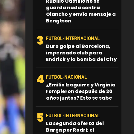
Rubilio Castillo no se
guarda nada contra
Olancho y envía mensaje a
Bengtson
3
FUTBOL-INTERNACIONAL
Duro golpe al Barcelona,
impensado club para
Endrick y la bomba del City
4
FUTBOL-NACIONAL
¿Emilio Izaguirre y Virginia
rompieron después de 20
años juntos? Esto se sabe
5
FUTBOL-INTERNACIONAL
La segunda oferta del
Barça por Rodri; el