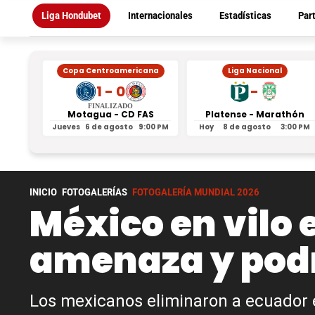
Liga Hondubet
Internacionales
Estadísticas
Par
Copa Centroamericana
Liga Nacional
1 - 0
-
FINALIZADO
Motagua - CD FAS
Platense - Marathón
Jueves
6 de agosto
9:00 PM
Hoy
8 de agosto
3:00 PM
INICIO
FOTOGALERÍAS
FOTOGALERÍA MUNDIAL 2026
México en vilo e
amenaza y podr
Los mexicanos eliminaron a ecuador e