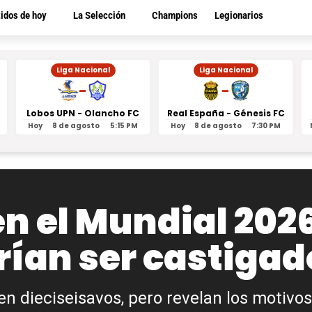
tidos de hoy
La Selección
Champions
Legionarios
Liga Nacional
Liga Nacional
-
-
Lobos UPN - Olancho FC
Real España - Génesis FC
Hoy
8 de agosto
5:15 PM
Hoy
8 de agosto
7:30 PM
n el Mundial 2026
ían ser castigad
n dieciseisavos, pero revelan los motivos