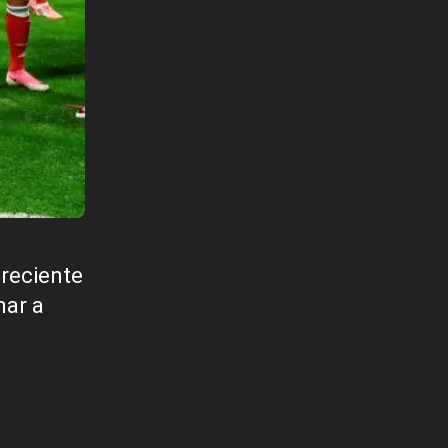
 reciente
nar a