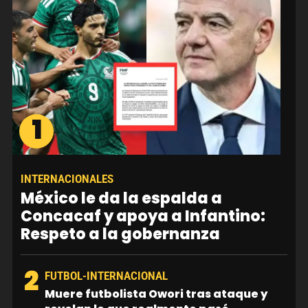
1
INTERNACIONALES
México le da la espalda a
Concacaf y apoya a Infantino:
Respeto a la gobernanza
2
FUTBOL-INTERNACIONAL
Muere futbolista Owori tras ataque y