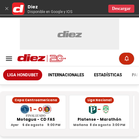
Diez
×
Descargar
Disponible en Google y IOS
LIGA HONDUBET
INTERNACIONALES
ESTADÍSTICAS
PAR
Copa Centroamericana
Liga Nacional
1 - 0
-
FINALIZADO
Motagua - CD FAS
Platense - Marathón
Ayer
6 de agosto
9:00 PM
Mañana
8 de agosto
3:00 PM