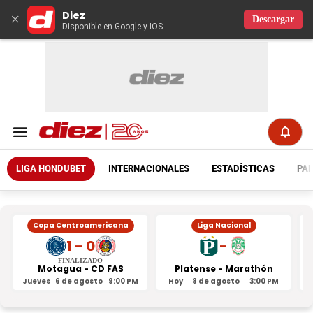
Diez
×
Descargar
Disponible en Google y IOS
LIGA HONDUBET
INTERNACIONALES
ESTADÍSTICAS
PAR
Copa Centroamericana
Liga Nacional
1 - 0
-
FINALIZADO
Motagua - CD FAS
Platense - Marathón
Jueves
6 de agosto
9:00 PM
Hoy
8 de agosto
3:00 PM