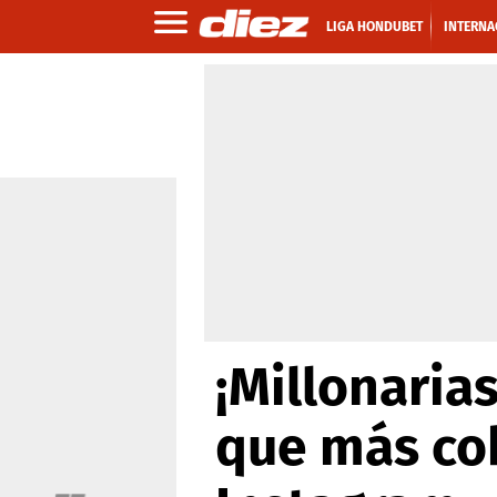
LIGA HONDUBET
INTERNA
¡Millonaria
que más co