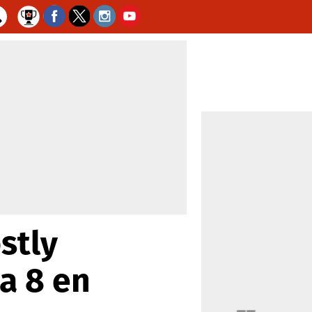
stly
a 8 en