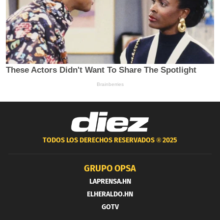
TODOS LOS DERECHOS RESERVADOS ®
2025
GRUPO OPSA
LAPRENSA.HN
ELHERALDO.HN
GOTV