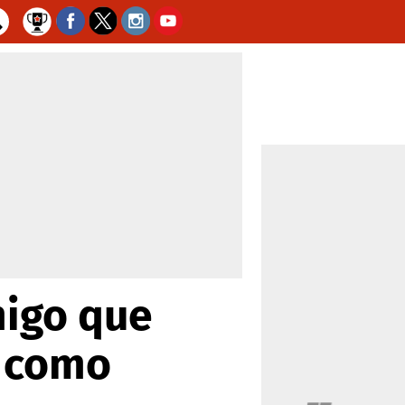
migo que
a como