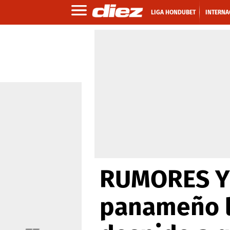
LIGA HONDUBET
INTERNA
RUMORES Y 
panameño l