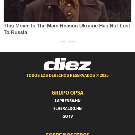
TODOS LOS DERECHOS RESERVADOS ®
2025
GRUPO OPSA
LAPRENSA.HN
ELHERALDO.HN
GOTV