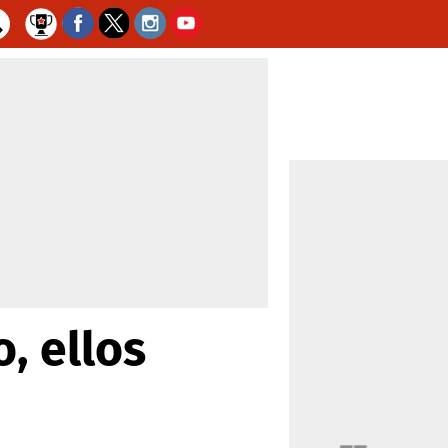
o, ellos
o