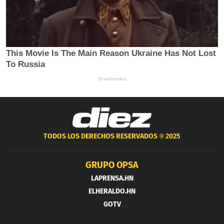
TODOS LOS DERECHOS RESERVADOS ®
2025
GRUPO OPSA
LAPRENSA.HN
ELHERALDO.HN
GOTV