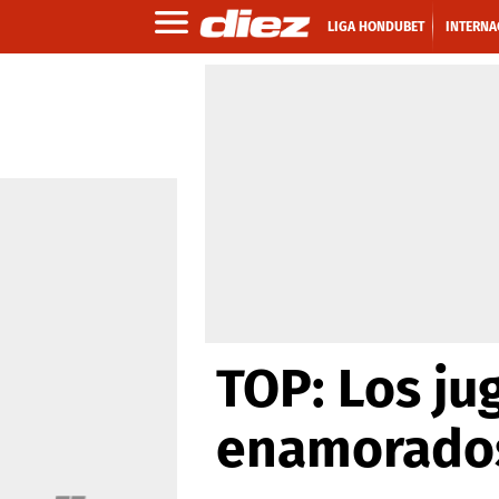
LIGA HONDUBET
INTERNA
TOP: Los ju
enamorados