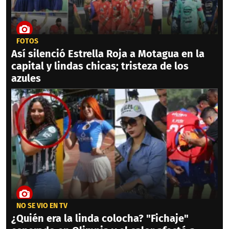
FOTOS
Así silenció Estrella Roja a Motagua en la
capital y lindas chicas; tristeza de los
azules
NO SE VIO EN TV
¿Quién era la linda colocha? "Fichaje"