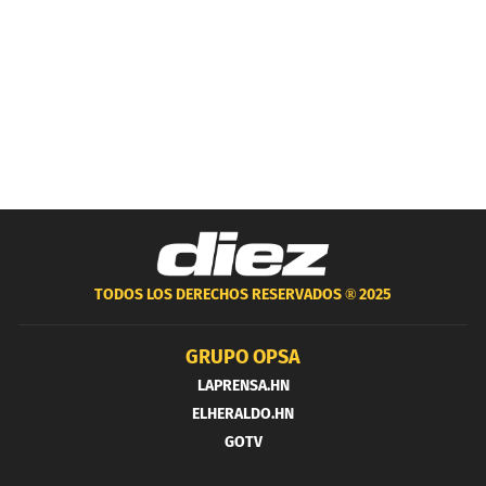
TODOS LOS DERECHOS RESERVADOS ®
2025
GRUPO OPSA
LAPRENSA.HN
ELHERALDO.HN
GOTV