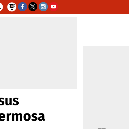
 sus
hermosa